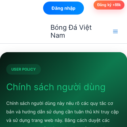
Đăng ký +88k
Đăng nhập
Nhảy
Bóng Đá Việt
tới
Nam
nội
dung
USER POLICY
Chính sách người dùng
Chính sách người dùng này nêu rõ các quy tắc cơ
bản và hướng dẫn sử dụng cần tuân thủ khi truy cập
và sử dụng trang web này. Bằng cách duyệt các