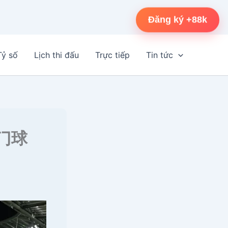
Đăng ký +88k
Tỷ số
Lịch thi đấu
Trực tiếp
Tin tức
门球