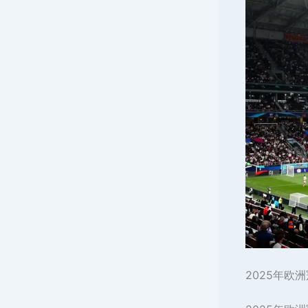
2025年欧