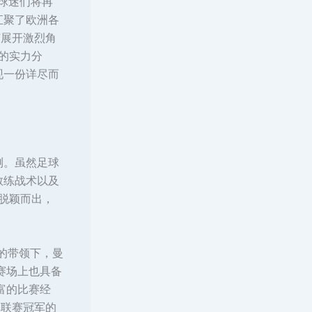
球足球迷们将再
汇聚了欧洲各
”展开激烈角
的实力分
现一份详尽而
测。虽然足球
教练战术以及
脱颖而出，
a）的带领下，曼
赛场上也具备
富的比赛经
军联赛冠军的