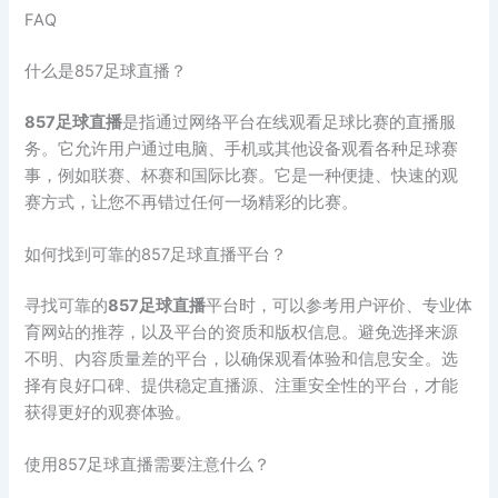
FAQ
什么是857足球直播？
857足球直播
是指通过网络平台在线观看足球比赛的直播服
务。它允许用户通过电脑、手机或其他设备观看各种足球赛
事，例如联赛、杯赛和国际比赛。它是一种便捷、快速的观
赛方式，让您不再错过任何一场精彩的比赛。
如何找到可靠的857足球直播平台？
寻找可靠的
857足球直播
平台时，可以参考用户评价、专业体
育网站的推荐，以及平台的资质和版权信息。避免选择来源
不明、内容质量差的平台，以确保观看体验和信息安全。选
择有良好口碑、提供稳定直播源、注重安全性的平台，才能
获得更好的观赛体验。
使用857足球直播需要注意什么？