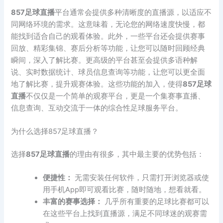
857足球直播
平台通常会提供多种清晰度的直播源，以适应不
同网络环境的需求。这意味着，无论您的网络速度快慢，都
能找到适合自己的观看体验。此外，一些平台还会提供赛事
回放、精彩集锦、赛后分析等功能，让您可以随时回顾经典
瞬间，深入了解比赛。更高级的平台甚至会提供多语种解
说、实时数据统计、球员信息查询等功能，让您可以更全面
地了解比赛，提升观赛体验。这些功能的加入，使得
857足球
直播
不仅仅是一个简单的观赛平台，更是一个集赛事直播、
信息查询、互动交流于一体的综合性足球服务平台。
为什么选择857足球直播？
选择
857足球直播
的理由有很多，其中最主要的优势包括：
便捷性：
无需安装任何软件，只需打开浏览器或使
用手机App即可观看比赛，随时随地，想看就看。
丰富的赛事选择：
几乎所有重要的足球比赛都可以
在这些平台上找到直播源，满足不同球迷的观赛需