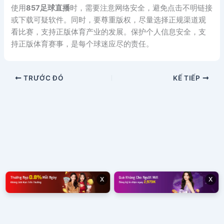
使用
857足球直播
时，需要注意网络安全，避免点击不明链接
或下载可疑软件。同时，要尊重版权，尽量选择正规渠道观
看比赛，支持正版体育产业的发展。保护个人信息安全，支
持正版体育赛事，是每个球迷应尽的责任。
TRƯỚC ĐÓ
KẾ TIẾP
x
x