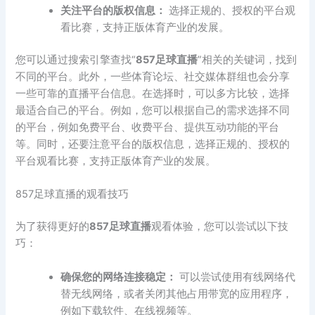
关注平台的版权信息：
选择正规的、授权的平台观
看比赛，支持正版体育产业的发展。
您可以通过搜索引擎查找“
857足球直播
”相关的关键词，找到
不同的平台。此外，一些体育论坛、社交媒体群组也会分享
一些可靠的直播平台信息。在选择时，可以多方比较，选择
最适合自己的平台。例如，您可以根据自己的需求选择不同
的平台，例如免费平台、收费平台、提供互动功能的平台
等。同时，还要注意平台的版权信息，选择正规的、授权的
平台观看比赛，支持正版体育产业的发展。
857足球直播的观看技巧
为了获得更好的
857足球直播
观看体验，您可以尝试以下技
巧：
确保您的网络连接稳定：
可以尝试使用有线网络代
替无线网络，或者关闭其他占用带宽的应用程序，
例如下载软件、在线视频等。