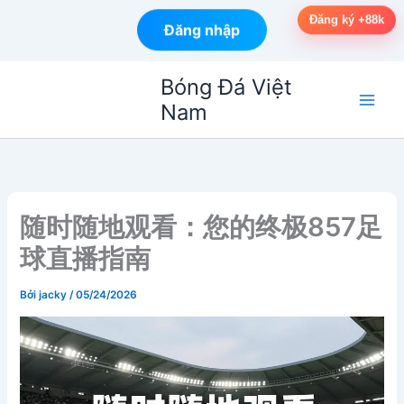
Đăng ký +88k
Đăng nhập
Nhảy
Bóng Đá Việt
tới
Nam
nội
dung
随时随地观看：您的终极857足
球直播指南
Bởi
jacky
/
05/24/2026