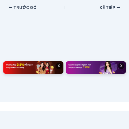
TRƯỚC ĐÓ
KẾ TIẾP
x
x
klive