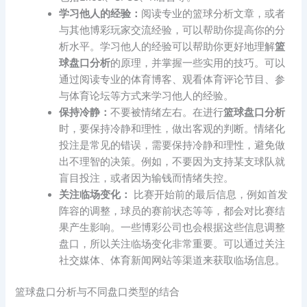
学习他人的经验：
阅读专业的篮球分析文章，或者
与其他博彩玩家交流经验，可以帮助你提高你的分
析水平。学习他人的经验可以帮助你更好地理解
篮
球盘口分析
的原理，并掌握一些实用的技巧。可以
通过阅读专业的体育博客、观看体育评论节目、参
与体育论坛等方式来学习他人的经验。
保持冷静：
不要被情绪左右。在进行
篮球盘口分析
时，要保持冷静和理性，做出客观的判断。情绪化
投注是常见的错误，需要保持冷静和理性，避免做
出不理智的决策。例如，不要因为支持某支球队就
盲目投注，或者因为输钱而情绪失控。
关注临场变化：
比赛开始前的最后信息，例如首发
阵容的调整，球员的赛前状态等等，都会对比赛结
果产生影响。一些博彩公司也会根据这些信息调整
盘口，所以关注临场变化非常重要。可以通过关注
社交媒体、体育新闻网站等渠道来获取临场信息。
篮球盘口分析与不同盘口类型的结合