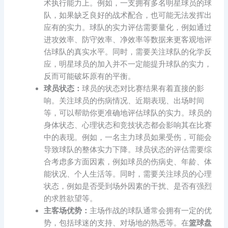
术执行能力上。例如，一支拥有多名明星球员的球
队，如果缺乏良好的战术配合，也可能无法发挥出
应有的实力。球队的实力评估需要量化，例如通过
进攻效率、防守效率、净效率等数据来更客观地评
估球队的真实水平。同时，需要关注球队的化学反
应，明星球员的加入并不一定能提升球队的实力，
反而可能破坏原有的平衡。
球员状态：
球员的状态对比赛结果有着直接的影
响。关注球员的伤病情况、近期表现、出场时间
等，可以帮助你更准确地评估球队的实力。球员的
身体状态、心理状态和竞技状态都会影响其在比赛
中的表现。例如，一名主力球员如果受伤，可能会
导致球队的整体实力下降。球员状态的评估需要综
合考虑多方面因素，例如球员的伤病史、年龄、体
能状况、个人生活等。同时，需要关注球员的心理
状态，例如是否受到场外因素的干扰、是否有强烈
的求胜欲望等。
主客场优势：
主场作战的球队通常会拥有一定的优
势，包括球迷的支持、对场地的熟悉等。在
篮球盘