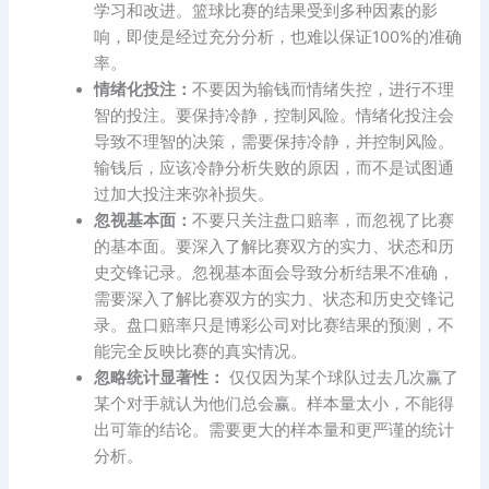
学习和改进。篮球比赛的结果受到多种因素的影
响，即使是经过充分分析，也难以保证100%的准确
率。
情绪化投注：
不要因为输钱而情绪失控，进行不理
智的投注。要保持冷静，控制风险。情绪化投注会
导致不理智的决策，需要保持冷静，并控制风险。
输钱后，应该冷静分析失败的原因，而不是试图通
过加大投注来弥补损失。
忽视基本面：
不要只关注盘口赔率，而忽视了比赛
的基本面。要深入了解比赛双方的实力、状态和历
史交锋记录。忽视基本面会导致分析结果不准确，
需要深入了解比赛双方的实力、状态和历史交锋记
录。盘口赔率只是博彩公司对比赛结果的预测，不
能完全反映比赛的真实情况。
忽略统计显著性：
仅仅因为某个球队过去几次赢了
某个对手就认为他们总会赢。样本量太小，不能得
出可靠的结论。需要更大的样本量和更严谨的统计
分析。