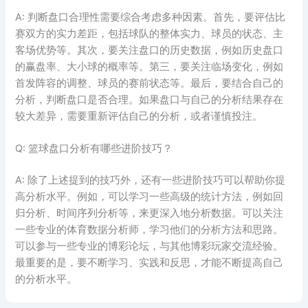
A: 判断盘口合理性需要综合考虑多种因素。首先，要评估比
赛双方的实力差距，包括球队的整体实力、球员的状态、主
客场优势等。其次，要关注盘口的历史数据，例如历史盘口
的赢盘率、大小球的概率等。第三，要关注临场变化，例如
首发阵容的调整、球员的赛前状态等。最后，要结合自己的
分析，判断盘口是否合理。如果盘口与自己的分析结果存在
较大差异，需要重新评估自己的分析，或者谨慎投注。
Q: 篮球盘口分析有哪些进阶技巧？
A: 除了上述提到的技巧外，还有一些进阶技巧可以帮助你提
高分析水平。例如，可以学习一些高级的统计方法，例如回
归分析、时间序列分析等，来更深入地分析数据。可以关注
一些专业的体育数据分析师，学习他们的分析方法和思路。
可以参与一些专业的博彩论坛，与其他博彩玩家交流经验。
最重要的是，要不断学习、实践和反思，才能不断提高自己
的分析水平。