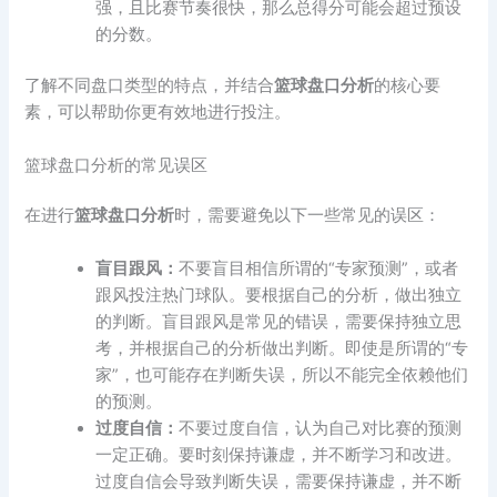
强，且比赛节奏很快，那么总得分可能会超过预设
的分数。
了解不同盘口类型的特点，并结合
篮球盘口分析
的核心要
素，可以帮助你更有效地进行投注。
篮球盘口分析的常见误区
在进行
篮球盘口分析
时，需要避免以下一些常见的误区：
盲目跟风：
不要盲目相信所谓的“专家预测”，或者
跟风投注热门球队。要根据自己的分析，做出独立
的判断。盲目跟风是常见的错误，需要保持独立思
考，并根据自己的分析做出判断。即使是所谓的“专
家”，也可能存在判断失误，所以不能完全依赖他们
的预测。
过度自信：
不要过度自信，认为自己对比赛的预测
一定正确。要时刻保持谦虚，并不断学习和改进。
过度自信会导致判断失误，需要保持谦虚，并不断