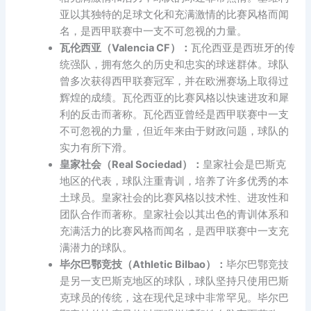
亚以其独特的足球文化和充满激情的比赛风格而闻
名，是西甲联赛中一支不可忽视的力量。
瓦伦西亚（Valencia CF）：
瓦伦西亚是西班牙的传
统强队，拥有悠久的历史和忠实的球迷群体。球队
曾多次获得西甲联赛冠军，并在欧洲赛场上取得过
辉煌的成绩。瓦伦西亚的比赛风格以快速进攻和犀
利的反击而著称。瓦伦西亚曾经是西甲联赛中一支
不可忽视的力量，但近年来由于财政问题，球队的
实力有所下滑。
皇家社会（Real Sociedad）：
皇家社会是巴斯克
地区的代表，球队注重青训，培养了许多优秀的本
土球员。皇家社会的比赛风格以技术性、进攻性和
团队合作而著称。皇家社会以其出色的青训体系和
充满活力的比赛风格而闻名，是西甲联赛中一支充
满潜力的球队。
毕尔巴鄂竞技（Athletic Bilbao）：
毕尔巴鄂竞技
是另一支巴斯克地区的球队，球队坚持只使用巴斯
克球员的传统，这在现代足球中非常罕见。毕尔巴