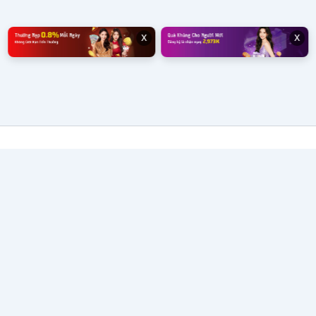
x
x
klive
Giới Hạn Địa Lý Và Điều Khoản Người Dùng
Dịch vụ và các bộ lọc thông số của chúng tôi chỉ cung cấp cho
đối tượng người dùng từ đủ 18 tuổi trở lên, có đầy đủ năng lực
hành vi dân sự pháp định. Hệ thống nghiêm cấm việc truy cập,
sao chép hoặc phát tán thông tin này từ các quốc gia, vùng