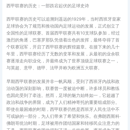
西甲联赛的历史：一部跌宕起伏的足球史诗
西甲联赛的历史可以追溯到遥远的1929年，当时西班牙皇家
足球协会为了规范和推动国内足球运动的发展，正式创立了
全国性的足球联赛。首届西甲联赛共有10支球队参加，经过
激烈的角逐，巴塞罗那队凭借着出色的发挥，最终夺得了首
个联赛冠军，开启了西甲联赛的辉煌篇章。在接下来的几十
年里，西甲联赛经历了无数的变革和发展，从最初的业余联
赛逐渐走向职业化，并最终成为了世界顶级足球联赛之一，
与英超、意甲、德甲、法甲并称为欧洲五大联赛。
早期西甲联赛的发展并非一帆风顺，受到了西班牙内战和政
治动荡的深刻影响，联赛曾一度被迫中断，许多球员和教练
也因此受到了牵连。然而，足球的魅力始终如一，它超越了
政治和战争的界限，成为了人们精神寄托的重要组成部分。
即使在最困难的时期，西甲联赛仍然是西班牙人民生活中不
可或缺的一部分，为人们带来了希望和快乐。在弗朗西斯科·
佛朗哥统治时期，足球被用作团结国家和转移民众注意力的