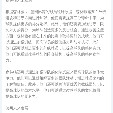
森林狼未来发展
根据森林狼 vs 篮网比赛的球员统计数据，森林狼需要在外线
进攻和防守方面进行加强。他们需要提高三分球命中率，为
球队提供更多的得分选择。此外，他们还需要加强防守，限
制对方的得分，为球队创造更多的反击机会。通过改善这些
方面，森林狼有望在未来的比赛中取得更好的成绩。他们可
以通过加强训练，提高球员的投篮能力和防守技巧。此外，
他们还可以引进更多的外线球员，以提高球队的整体实力。
他们可以通过改善球队的阵容结构，提高球队的整体竞争
力。
森林狼还可以通过加强球队的化学反应来提高球队的整体竞
争力。他们可以通过组织更多的团队活动，增进球员之间的
了解和信任。此外，他们还可以聘请更优秀的教练团队，以
提高球队的战术水平。他们可以通过改善球队的文化氛围，
提高球队的凝聚力。
篮网未来发展