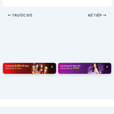
TRƯỚC ĐÓ
KẾ TIẾP
x
x
klive