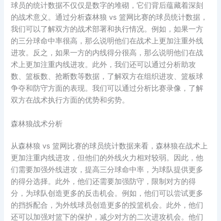
球员的统计数据不仅仅是数字的堆砌，它们背后蕴藏着深刻
的战术意义。通过分析森林狼 vs 篮网比赛的球员统计数据，
我们可以了解双方的战术部署和执行情况。例如，如果一方
的三分球命中率很高，那么说明他们在战术上更加注重外线
进攻。反之，如果一方的内线得分很高，那么说明他们在战
术上更加注重内线进攻。此外，我们还可以通过分析助攻
数、篮板数、抢断数等数据，了解双方在组织进攻、篮板球
争夺和防守方面的表现。我们可以通过分析比赛录像，了解
双方在战术执行方面的优势和劣势。
森林狼战术分析
从森林狼 vs 篮网比赛的球员统计数据来看，森林狼在战术上
更加注重内线进攻，但他们的外线火力相对较弱。因此，他
们需要加强外线进攻，提高三分球命中率，为球队提供更多
的得分选择。此外，他们还需要加强防守，限制对方的得
分，为球队创造更多的反击机会。例如，他们可以尝试更多
的挡拆配合，为外线球员创造更多的投篮机会。此外，他们
还可以加强对篮下的保护，减少对方的二次进攻机会。他们