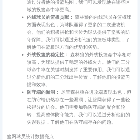
通过分析他的投篮热图，我们可以发现他在哪些区
域的投篮命中率更高。
内线球员的篮板贡献：
森林狼的内线球员在篮板球
方面表现出色，为球队赢得了更多的二次进攻机
会。他们的积极拼抢和卡位为球队提供了坚实的防
守保障。我们可以通过分析他们的篮板球类型，了
解他们在篮板球方面的优势和劣势。
外线投篮的稳定性：
森林狼的外线投篮命中率相对
较高，为球队提供了稳定的外线火力。他们的三分
球命中率在关键时刻发挥了重要作用。我们可以通
过分析他们的三分球出手位置，了解他们的投篮习
惯和效率。
防守端的漏洞：
尽管森林狼在进攻端表现出色，但
在防守端仍然存在一些漏洞，让篮网获得了一些轻
松得分的机会。他们需要加强防守端的配合和轮
转，提高整体防守能力。我们可以通过分析他们的
失误数据，了解他们在防守端存在的问题。
篮网球员统计数据亮点