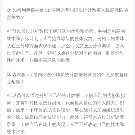
Q: 如何利用森林狼 vs 篮网比赛的球员统计数据来提高球队的
竞争力？
A: 可以通过分析数据了解球队的优势和劣势，并制定相应的
战术和训练计划，从而提高球队的整体实力。例如，如果球
队在三分球方面表现不佳，那么可以加强三分球训练，提高
投篮命中率。此外，还可以通过分析对手的弱点，制定针对
性的战术，从而提高球队的胜率。
Q: 森林狼 vs 篮网比赛的球员统计数据对球员的个人发展有什
么帮助？
A: 球员可以通过分析自己的统计数据，了解自己的优势和劣
势，并有针对性地进行训练，从而提高自己的个人能力。例
如，如果一个球员的助攻数较少，那么他可以加强组织进攻
的训练，提高自己的传球能力。此外，还可以通过分析比赛
录像，了解自己在场上的表现，从而不断改进自己的技术和
战术水平。