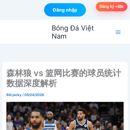
Đăng ký +88k
Đăng nhập
Nhảy
Bóng Đá Việt
tới
Nam
nội
dung
森林狼 vs 篮网比赛的球员统计
数据深度解析
Bởi
jacky
/
05/24/2026