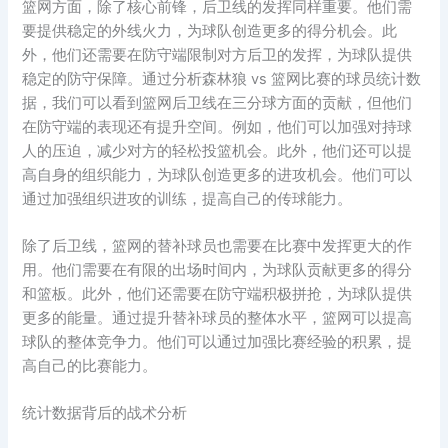
篮网方面，除了核心前锋，后卫线的发挥同样重要。他们需
要提供稳定的外线火力，为球队创造更多的得分机会。此
外，他们还需要在防守端限制对方后卫的发挥，为球队提供
稳定的防守保障。通过分析森林狼 vs 篮网比赛的球员统计数
据，我们可以看到篮网后卫线在三分球方面的贡献，但他们
在防守端的表现还有提升空间。例如，他们可以加强对持球
人的压迫，减少对方的轻松投篮机会。此外，他们还可以提
高自身的组织能力，为球队创造更多的进攻机会。他们可以
通过加强组织进攻的训练，提高自己的传球能力。
除了后卫线，篮网的替补球员也需要在比赛中发挥更大的作
用。他们需要在有限的出场时间内，为球队贡献更多的得分
和篮板。此外，他们还需要在防守端积极拼抢，为球队提供
更多的能量。通过提升替补球员的整体水平，篮网可以提高
球队的整体竞争力。他们可以通过加强比赛经验的积累，提
高自己的比赛能力。
统计数据背后的战术分析