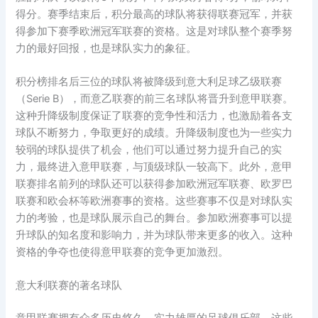
得分。赛季结束后，积分最高的球队将获得联赛冠军，并获
得参加下赛季欧洲冠军联赛的资格。这是对球队整个赛季努
力的最好回报，也是球队实力的象征。
积分榜排名后三位的球队将被降级到意大利足球乙级联赛
（Serie B），而意乙联赛的前三名球队将晋升到意甲联赛。
这种升降级制度保证了联赛的竞争性和活力，也激励着各支
球队不断努力，争取更好的成绩。升降级制度也为一些实力
较弱的球队提供了机会，他们可以通过努力提升自己的实
力，最终进入意甲联赛，与顶级球队一较高下。此外，意甲
联赛排名前列的球队还可以获得参加欧洲冠军联赛、欧罗巴
联赛和欧会杯等欧洲赛事的资格。这些赛事不仅是对球队实
力的考验，也是球队展示自己的舞台。参加欧洲赛事可以提
升球队的知名度和影响力，并为球队带来更多的收入。这种
资格的争夺也使得意甲联赛的竞争更加激烈。
意大利联赛的著名球队