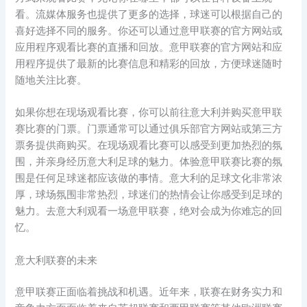
看。流媒体服务也提供了更多的选择，球迷可以根据自己的
喜好选择不同的服务。你还可以通过意甲联赛的官方网站或
应用程序观看比赛的直播和回放。意甲联赛的官方网站和应
用程序提供了最新的比赛信息和精彩的回放，方便球迷随时
随地关注比赛。
如果你想在现场观看比赛，你可以前往意大利并购买意甲联
赛比赛的门票。门票通常可以通过俱乐部官方网站或第三方
票务提供商购买。在现场观看比赛可以感受到更加热烈的氛
围，并亲身经历意大利足球的魅力。体验意甲联赛比赛的氛
围是任何足球迷都应该做的事情。意大利的足球文化非常浓
厚，球场氛围非常热烈，球迷们的热情会让你感受到足球的
魅力。去意大利观看一场意甲联赛，绝对会成为你难忘的回
忆。
意大利联赛的未来
意甲联赛正面临着挑战和机遇。近年来，联赛在财务实力和