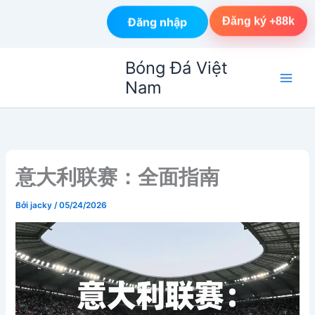
Đăng nhập
Đăng ký +88k
Nhảy
Bóng Đá Việt
tới
Nam
nội
dung
意大利联赛：全面指南
Bởi
jacky
/
05/24/2026