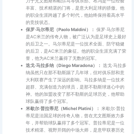
力于尤文图斯和帕尔马等俱乐部。布冯是一位经验
丰富、技术精湛的门将，是意大利足球的骄傲。他
的职业生涯跨越了多个时代，他始终保持着高水平
的竞技状态。
保罗·马尔蒂尼（Paolo Maldini）：
保罗·马尔蒂尼
是AC米兰的传奇人物，被广泛认为是足球史上最好
的后卫之一。马尔蒂尼是一位技术全面、防守稳健
的后卫，是AC米兰的象征。他的职业生涯充满了荣
誉，他为AC米兰赢得了无数的冠军。
迭戈·马拉多纳（Diego Maradona）：
迭戈·马拉多
纳虽然只在那不勒斯踢了几年球，但对俱乐部和意
大利联赛产生了深远的影响。马拉多纳是一位技术
超群、充满创造力的球员，是那不勒斯球迷心中的
神。他的加盟改变了那不勒斯的足球历史，他帮助
球队赢得了多个冠军。
米歇尔·普拉蒂尼（Michel Platini）：
米歇尔·普拉
蒂尼是法国足球的传奇人物，曾在尤文图斯效力多
年，并帮助球队赢得了多个冠军。普拉蒂尼是一位
技术精湛、视野开阔的中场大师，是意甲联赛历史