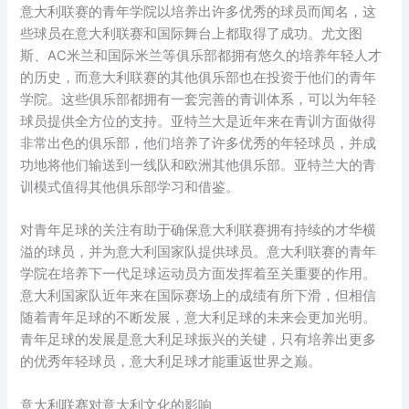
意大利联赛的青年学院以培养出许多优秀的球员而闻名，这
些球员在意大利联赛和国际舞台上都取得了成功。尤文图
斯、AC米兰和国际米兰等俱乐部都拥有悠久的培养年轻人才
的历史，而意大利联赛的其他俱乐部也在投资于他们的青年
学院。这些俱乐部都拥有一套完善的青训体系，可以为年轻
球员提供全方位的支持。亚特兰大是近年来在青训方面做得
非常出色的俱乐部，他们培养了许多优秀的年轻球员，并成
功地将他们输送到一线队和欧洲其他俱乐部。亚特兰大的青
训模式值得其他俱乐部学习和借鉴。
对青年足球的关注有助于确保意大利联赛拥有持续的才华横
溢的球员，并为意大利国家队提供球员。意大利联赛的青年
学院在培养下一代足球运动员方面发挥着至关重要的作用。
意大利国家队近年来在国际赛场上的成绩有所下滑，但相信
随着青年足球的不断发展，意大利足球的未来会更加光明。
青年足球的发展是意大利足球振兴的关键，只有培养出更多
的优秀年轻球员，意大利足球才能重返世界之巅。
意大利联赛对意大利文化的影响