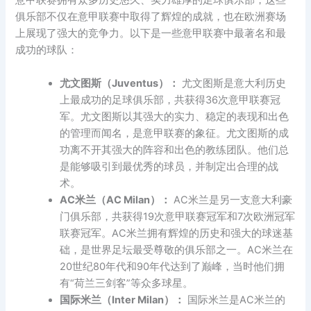
意甲联赛拥有众多历史悠久、实力雄厚的足球俱乐部，这些
俱乐部不仅在意甲联赛中取得了辉煌的成就，也在欧洲赛场
上展现了强大的竞争力。以下是一些意甲联赛中最著名和最
成功的球队：
尤文图斯（Juventus）：
尤文图斯是意大利历史
上最成功的足球俱乐部，共获得36次意甲联赛冠
军。尤文图斯以其强大的实力、稳定的表现和出色
的管理而闻名，是意甲联赛的象征。尤文图斯的成
功离不开其强大的阵容和出色的教练团队。他们总
是能够吸引到最优秀的球员，并制定出合理的战
术。
AC米兰（AC Milan）：
AC米兰是另一支意大利豪
门俱乐部，共获得19次意甲联赛冠军和7次欧洲冠军
联赛冠军。AC米兰拥有辉煌的历史和强大的球迷基
础，是世界足坛最受尊敬的俱乐部之一。AC米兰在
20世纪80年代和90年代达到了巅峰，当时他们拥
有“荷兰三剑客”等众多球星。
国际米兰（Inter Milan）：
国际米兰是AC米兰的