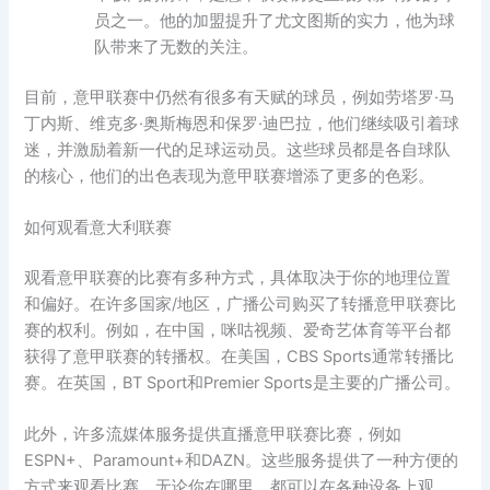
员之一。他的加盟提升了尤文图斯的实力，他为球
队带来了无数的关注。
目前，意甲联赛中仍然有很多有天赋的球员，例如劳塔罗·马
丁内斯、维克多·奥斯梅恩和保罗·迪巴拉，他们继续吸引着球
迷，并激励着新一代的足球运动员。这些球员都是各自球队
的核心，他们的出色表现为意甲联赛增添了更多的色彩。
如何观看意大利联赛
观看意甲联赛的比赛有多种方式，具体取决于你的地理位置
和偏好。在许多国家/地区，广播公司购买了转播意甲联赛比
赛的权利。例如，在中国，咪咕视频、爱奇艺体育等平台都
获得了意甲联赛的转播权。在美国，CBS Sports通常转播比
赛。在英国，BT Sport和Premier Sports是主要的广播公司。
此外，许多流媒体服务提供直播意甲联赛比赛，例如
ESPN+、Paramount+和DAZN。这些服务提供了一种方便的
方式来观看比赛，无论你在哪里，都可以在各种设备上观