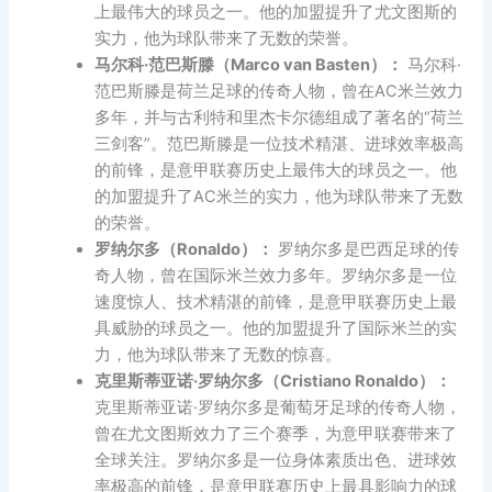
上最伟大的球员之一。他的加盟提升了尤文图斯的
实力，他为球队带来了无数的荣誉。
马尔科·范巴斯滕（Marco van Basten）：
马尔科·
范巴斯滕是荷兰足球的传奇人物，曾在AC米兰效力
多年，并与古利特和里杰卡尔德组成了著名的“荷兰
三剑客”。范巴斯滕是一位技术精湛、进球效率极高
的前锋，是意甲联赛历史上最伟大的球员之一。他
的加盟提升了AC米兰的实力，他为球队带来了无数
的荣誉。
罗纳尔多（Ronaldo）：
罗纳尔多是巴西足球的传
奇人物，曾在国际米兰效力多年。罗纳尔多是一位
速度惊人、技术精湛的前锋，是意甲联赛历史上最
具威胁的球员之一。他的加盟提升了国际米兰的实
力，他为球队带来了无数的惊喜。
克里斯蒂亚诺·罗纳尔多（Cristiano Ronaldo）：
克里斯蒂亚诺·罗纳尔多是葡萄牙足球的传奇人物，
曾在尤文图斯效力了三个赛季，为意甲联赛带来了
全球关注。罗纳尔多是一位身体素质出色、进球效
率极高的前锋，是意甲联赛历史上最具影响力的球